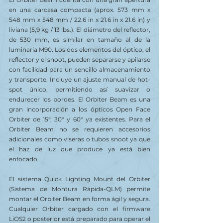
en una carcasa compacta (aprox. 573 mm x 
548 mm x 548 mm / 22.6 in x 21.6 in x 21.6 in) y 
liviana (5,9 kg / 13 lbs.). El diámetro del reflector, 
de 530 mm, es similar en tamaño al de la 
luminaria M90. Los dos elementos del óptico, el 
reflector y el snoot, pueden separarse y apilarse 
con facilidad para un sencillo almacenamiento 
y transporte. Incluye un ajuste manual de hot-
spot único, permitiendo así suavizar o 
endurecer los bordes. El Orbiter Beam es una 
gran incorporación a los ópticos Open Face 
Orbiter de 15°, 30° y 60° ya existentes. Para el 
Orbiter Beam no se requieren accesorios 
adicionales como viseras o tubos snoot ya que 
el haz de luz que produce ya está bien 
enfocado.
El sistema Quick Lighting Mount del Orbiter 
(Sistema de Montura Rápida-QLM) permite 
montar el Orbiter Beam en forma ágil y segura. 
Cualquier Orbiter cargado con el firmware 
LiOS2 o posterior está preparado para operar el 