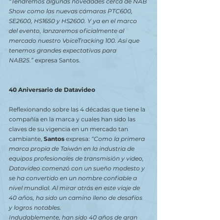
“Tendremos algunas novedades cerca de NAB 
Show como las nuevas cámaras PTC600, 
SE2600, HS1650 y HS2600. Y ya en el marco 
del evento, lanzaremos oficialmente al 
mercado nuestro VoiceTracking 100. Así que 
tenemos grandes expectativas para 
NAB25.”
 expresa Santos.
40 Aniversario de Datavideo
Reflexionando sobre las 4 décadas que tiene la 
compañía en la marca y cuales han sido las 
claves de su vigencia en un mercado tan 
cambiante, 
Santos
 expresa: 
“Como la primera 
marca propia de Taiwán en la industria de 
equipos profesionales de transmisión y video, 
Datavideo comenzó con un sueño modesto y 
se ha convertido en un nombre confiable a 
nivel mundial. Al mirar atrás en este viaje de 
40 años, ha sido un camino lleno de desafíos 
y logros notables.
Indudablemente, han sido 40 años de gran 