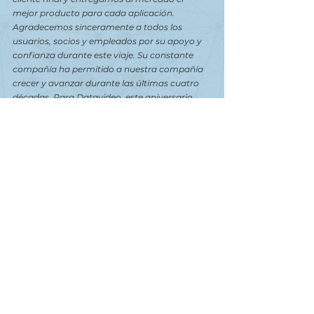
mejor producto para cada aplicación.
Agradecemos sinceramente a todos los 
usuarios, socios y empleados por su apoyo y 
confianza durante este viaje. Su constante 
compañía ha permitido a nuestra compañía 
crecer y avanzar durante las últimas cuatro 
décadas. Para Datavideo, este aniversario 
también supone un momento para ver 
retrospectivamente nuestra historia y 
canalizar un nuevo punto de partida para el 
futuro.” 