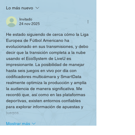
PARA LA COBERTURA
PRESENCIA E
Lo más nuevo
DEL PRIMER
INDUSTRIA DE
CAMPEONATO
COMUNICACI
Invitado
MUNDIAL DE
LATINOAMÉR
24 nov 2025
CICLISMO UCI
He estado siguiendo de cerca cómo la Liga 
Europea de Fútbol Americano ha 
evolucionado en sus transmisiones, y debo 
decir que la transición completa a la nube 
usando el EcoSystem de LiveU es 
impresionante. La posibilidad de manejar 
hasta seis juegos en vivo por día con 
codificadores multicámara y SmartData 
realmente optimiza la producción y amplía 
la audiencia de manera significativa. Me 
recordó que, así como en las plataformas 
deportivas, existen entornos confiables 
para explorar información de apuestas y 
juegos…
Mostrar más
Editado