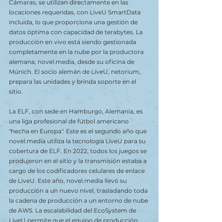
Cámaras, se utilizan directamente en las 
locaciones requeridas, con LiveU SmartData 
incluida, lo que proporciona una gestión de 
datos óptima con capacidad de terabytes. La 
producción en vivo está siendo gestionada 
completamente en la nube por la productora 
alemana, novel.media, desde su oficina de 
Múnich. El socio alemán de LiveU, netorium, 
prepara las unidades y brinda soporte en el 
sitio.
La ELF, con sede en Hamburgo, Alemania, es 
una liga profesional de fútbol americano 
"hecha en Europa". Este es el segundo año que 
novel.media utiliza la tecnología LiveU para su 
cobertura de ELF. En 2022, todos los juegos se 
produjeron en el sitio y la transmisión estaba a 
cargo de los codificadores celulares de enlace 
de LiveU. Este año, novel.media llevó su 
producción a un nuevo nivel, trasladando toda 
la cadena de producción a un entorno de nube 
de AWS. La escalabilidad del EcoSystem de 
LiveU permite que el equipo de producción 