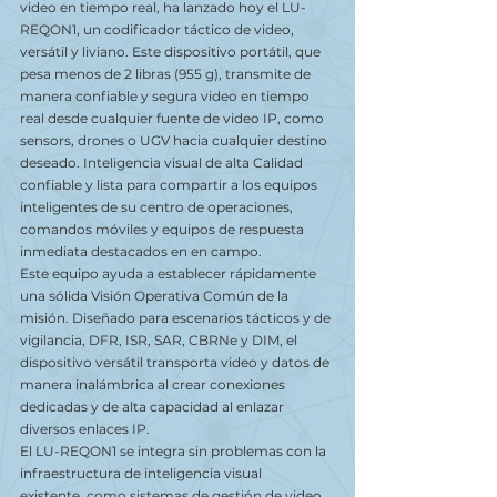
video en tiempo real, ha lanzado hoy el LU-
REQON1, un codificador táctico de video,
versátil y liviano. Este dispositivo portátil, que 
pesa menos de 2 libras (955 g), transmite de
manera confiable y segura video en tiempo 
real desde cualquier fuente de video IP, como
sensors, drones o UGV hacia cualquier destino 
deseado. Inteligencia visual de alta Calidad
confiable y lista para compartir a los equipos 
inteligentes de su centro de operaciones,
comandos móviles y equipos de respuesta 
inmediata destacados en en campo.
Este equipo ayuda a establecer rápidamente 
una sólida Visión Operativa Común de la
misión. Diseñado para escenarios tácticos y de 
vigilancia, DFR, ISR, SAR, CBRNe y DIM, el
dispositivo versátil transporta video y datos de 
manera inalámbrica al crear conexiones
dedicadas y de alta capacidad al enlazar 
diversos enlaces IP.
El LU-REQON1 se integra sin problemas con la 
infraestructura de inteligencia visual
existente, como sistemas de gestión de video 