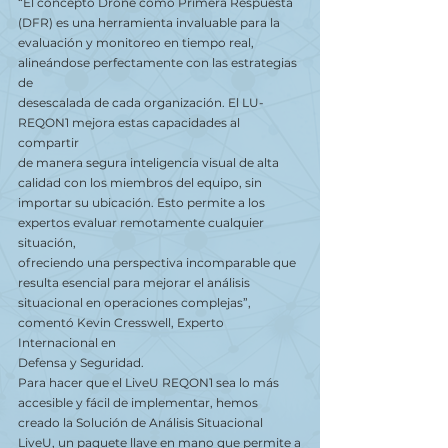
“El concepto Drone como Primera Respuesta 
(DFR) es una herramienta invaluable para la
evaluación y monitoreo en tiempo real, 
alineándose perfectamente con las estrategias 
de
desescalada de cada organización. El LU-
REQON1 mejora estas capacidades al 
compartir
de manera segura inteligencia visual de alta 
calidad con los miembros del equipo, sin
importar su ubicación. Esto permite a los 
expertos evaluar remotamente cualquier 
situación,
ofreciendo una perspectiva incomparable que 
resulta esencial para mejorar el análisis
situacional en operaciones complejas”, 
comentó Kevin Cresswell, Experto 
Internacional en
Defensa y Seguridad.
Para hacer que el LiveU REQON1 sea lo más 
accesible y fácil de implementar, hemos
creado la Solución de Análisis Situacional 
LiveU, un paquete llave en mano que permite a