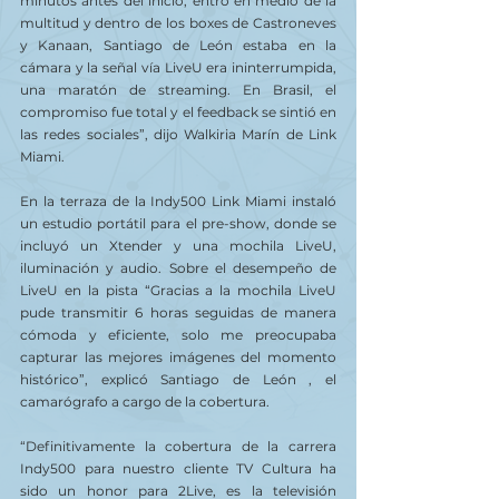
minutos antes del inicio, entró en medio de la 
multitud y dentro de los boxes de Castroneves 
y Kanaan, Santiago de León estaba en la 
cámara y la señal vía LiveU era ininterrumpida, 
una maratón de streaming. En Brasil, el 
compromiso fue total y el feedback se sintió en 
las redes sociales”, dijo Walkiria Marín de Link 
Miami.
En la terraza de la Indy500 Link Miami instaló 
un estudio portátil para el pre-show, donde se 
incluyó un Xtender y una mochila LiveU, 
iluminación y audio. Sobre el desempeño de 
LiveU en la pista “Gracias a la mochila LiveU 
pude transmitir 6 horas seguidas de manera 
cómoda y eficiente, solo me preocupaba 
capturar las mejores imágenes del momento 
histórico”, explicó Santiago de León , el 
camarógrafo a cargo de la cobertura.
“Definitivamente la cobertura de la carrera 
Indy500 para nuestro cliente TV Cultura ha 
sido un honor para 2Live, es la televisión 