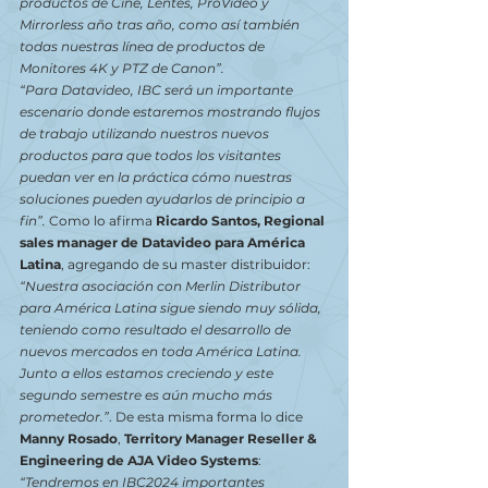
productos de Cine, Lentes, ProVideo y 
Mirrorless año tras año, como así también 
todas nuestras línea de productos de 
Monitores 4K y PTZ de Canon”. 
“Para Datavideo, IBC será un importante 
escenario donde estaremos mostrando flujos 
de trabajo utilizando nuestros nuevos 
productos para que todos los visitantes 
puedan ver en la práctica cómo nuestras 
soluciones pueden ayudarlos de principio a 
fin”. 
Como lo afirma
Ricardo Santos, Regional 
sales manager de Datavideo para América 
Latina
, agregando de su master distribuidor: 
“Nuestra asociación con Merlin Distributor 
para América Latina sigue siendo muy sólida, 
teniendo como resultado el desarrollo de 
nuevos mercados en toda América Latina. 
Junto a ellos estamos creciendo y este 
segundo semestre es aún mucho más 
prometedor.”
.
De esta misma forma lo dice 
Manny Rosado
, 
Territory Manager Reseller & 
Engineering de AJA Video Systems
: 
“Tendremos en IBC2024 importantes 