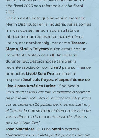
año fiscal 2023 con referencia al año fiscal 
2022. 
Debido a este éxito que ha venido logrando 
Merlin Distributor en la industria, varias son las 
marcas que se han sumado a su lista de 
fabricantes que representan para América 
Latina, por nombrar algunas como 
Tascam, 
Sigma, Sirui
 o 
Telycam
 quien estará con un 
importante festejo de su 10 Aniversario 
durante IBC, destacándose también la 
reciente asociación con 
LiveU
 para su línea de 
productos 
LiveU Solo Pro
, diciendo al 
respecto
 José Luis Reyes, Vicepresidente de 
LiveU para América Latina
: 
“Con Merlin 
Distributor LiveU amplía la presencia regional 
de la familia Solo Pro al incorporar 146 puntos 
comerciales en 20 países de América Latina y 
el Caribe, lo que se traducirá en un servicio de 
venta directa a la creciente base de clientes 
de LiveU Solo Pro”
. 
João Marchiore
, CFO de
 Merlin
 expresa: 
“Tendremos una fuerte participación una vez 