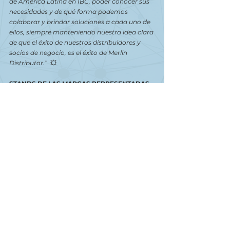
de América Latina en IBC, poder conocer sus 
necesidades y de qué forma podemos 
colaborar y brindar soluciones a cada uno de 
ellos, siempre manteniendo nuestra idea clara 
de que el éxito de nuestros distribuidores y 
socios de negocio, es el éxito de Merlin 
Distributor.”
  💥
STANDS DE LAS MARCAS REPRESENTADAS 
DE MERLIN DISTRIBUTOR EN IBC2024
AJA VIDEO SYSTEMS: 2.G105a y 7.B19
CANON: 11.C40 y 11.C41
DATAVIDEO: 7.A21
HEDBOX: 12.A41
IDX: 12.C22
LIVEU: 7.C19
PANASONIC: 2.G102
SIGMA: 12.D55
SONY: 13.A10 y 13.D201
TASCAM: 8.D65
TELYCAM: 11.B01