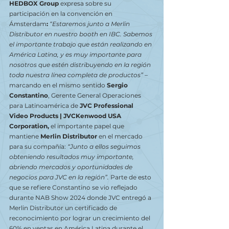
HEDBOX Group 
expresa sobre su 
participación en la convención en 
Ámsterdam
:
“Estaremos junto a Merlin 
Distributor en nuestro booth en IBC. Sabemos 
el importante trabajo que están realizando en 
América Latina, y es muy importante para 
nosotros que estén distribuyendo en la región 
toda nuestra línea completa de productos” 
– 
marcando en el mismo sentido 
Sergio 
Constantino
, Gerente General Operaciones 
para Latinoamérica de 
JVC Professional 
Video Products | JVCKenwood USA 
Corporation,
 el importante papel que 
mantiene 
Merlin Distributor
 en el mercado 
para su compañía:
“Junto a ellos seguimos 
obteniendo resultados muy importante, 
abriendo mercados y oportunidades de 
negocios para JVC en la región”. 
Parte de esto 
que se refiere Constantino se vio reflejado 
durante
NAB Show 2024 donde JVC entregó a 
Merlin Distributor un certificado de 
reconocimiento por lograr un crecimiento del 
60% en ventas en América Latina durante el 