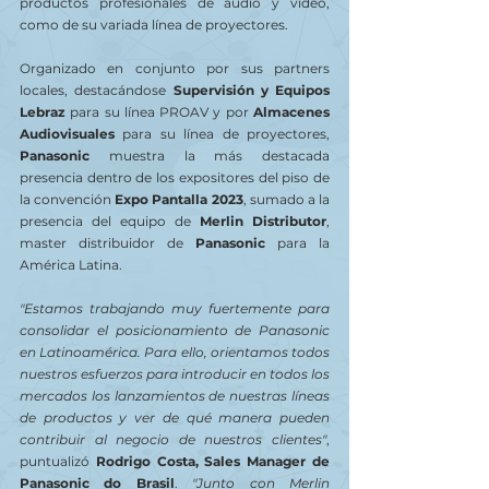
productos profesionales de audio y video, 
como de su variada línea de proyectores.
Organizado en conjunto por sus partners 
locales, destacándose 
Supervisión y Equipos 
Lebraz
 para su línea PROAV y por 
Almacenes 
Audiovisuales
 para su línea de proyectores, 
Panasonic
 muestra la más destacada 
presencia dentro de los expositores del piso de 
la convención 
Expo Pantalla 2023
, sumado a la 
presencia del equipo de 
Merlin Distributor
, 
master distribuidor de 
Panasonic
 para la 
América Latina. 
"Estamos trabajando muy fuertemente para 
consolidar el posicionamiento de Panasonic 
en Latinoamérica. Para ello, orientamos todos 
nuestros esfuerzos para introducir en todos los 
mercados los lanzamientos de nuestras líneas 
de productos y ver de qué manera pueden 
contribuir al negocio de nuestros clientes"
, 
puntualizó
 Rodrigo Costa, Sales Manager de 
Panasonic do Brasil
. 
"Junto con Merlin 