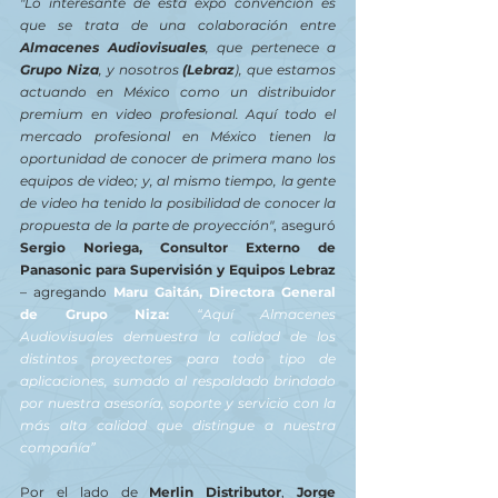
"Lo interesante de esta expo convención es 
que se trata de una colaboración entre 
Almacenes Audiovisuales
, que pertenece a 
Grupo Niza
, y nosotros 
(Lebraz
), que estamos 
actuando en México como un distribuidor 
premium en video profesional. Aquí todo el 
mercado profesional en México tienen la 
oportunidad de conocer de primera mano los 
equipos de video; y, al mismo tiempo, la gente 
de video ha tenido la posibilidad de conocer la 
propuesta de la parte de proyección"
, aseguró
Sergio Noriega, Consultor Externo de 
Panasonic para Supervisión y Equipos Lebraz
– agregando
 Maru Gaitán, Directora General 
de Grupo Niza:
“Aquí Almacenes 
Audiovisuales demuestra la calidad de los 
distintos proyectores para todo tipo de 
aplicaciones, sumado al respaldado brindado 
por nuestra asesoría, soporte y servicio con la 
más alta calidad que distingue a nuestra 
compañía”
Por el lado de
 Merlin Distributor
, 
Jorge 