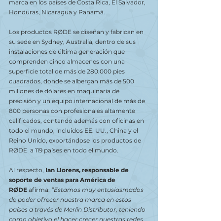
marca en los países de Costa Rica, El Salvador, 
Honduras, Nicaragua y Panamá. 
Los productos RØDE se diseñan y fabrican en 
su sede en Sydney, Australia, dentro de sus 
instalaciones de última generación que 
comprenden cinco almacenes con una 
superficie total de más de 280.000 pies 
cuadrados, donde se albergan más de 500 
millones de dólares en maquinaria de 
precisión y un equipo internacional de más de 
800 personas con profesionales altamente 
calificados, contando además con oficinas en 
todo el mundo, incluidos EE. UU., China y el 
Reino Unido, exportándose los productos de 
RØDE  a 119 países en todo el mundo.
Al respecto, 
Ian Llorens, responsable de 
soporte de ventas para América de 
RØDE
 afirma: 
“Estamos muy entusiasmados 
de poder ofrecer nuestra marca en estos 
países a través de Merlin Distributor, teniendo 
como objetivo el hacer crecer nuestras redes 