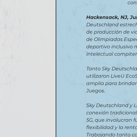
con
Hackensack, NJ, Jul
Deutschland estrech
de producción de vi
de Olimpiadas Especia
deportivo inclusivo
intelectual compiten
Tanto Sky Deutschla
utilizaron LiveU Ec
amplia para brindar
Juegos.
Sky Deutschland y Li
conexión tradicional
5G, que involucran fú
flexibilidad y la ren
Trabajando tanto co