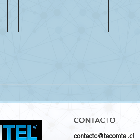
EUROVISION SPORT USA
TEC
SISTEMA LIVEU PARA LA
SU 
COBERTURA DEL
IND
PRIMER CAMPEONATO
COM
CONTACTO
MUNDIAL DE CICLISMO
LAT
UCI
contacto@tecomtel.cl