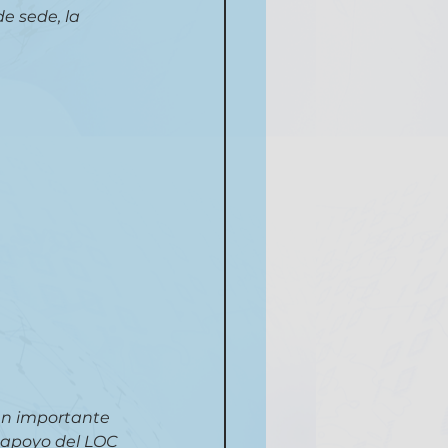
e sede, la 
un importante 
 apoyo del LOC 