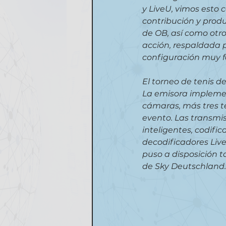
y LiveU, vimos esto 
contribución y produ
de OB, así como otro
acción, respaldada po
configuración muy fác
El torneo de tenis de
La emisora impleme
cámaras, más tres t
evento. Las transmis
inteligentes, codifi
decodificadores Live
puso a disposición t
de Sky Deutschland.