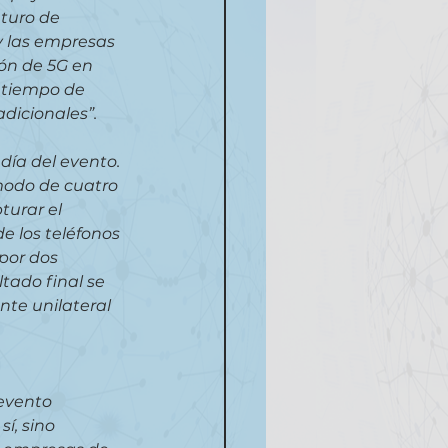
turo de 
y las empresas 
ón de 5G en 
l tiempo de 
adicionales”.
día del evento. 
odo de cuatro 
urar el 
e los teléfonos 
por dos 
tado final se 
nte unilateral 
evento 
í, sino 