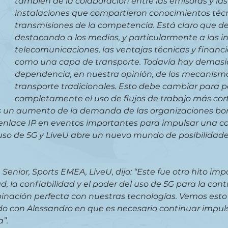
también de la colaboración entre las emisoras y la
instalaciones que compartieron conocimientos técn
transmisiones de la competencia. Está claro que d
destacando a los medios, y particularmente a las in
telecomunicaciones, las ventajas técnicas y financi
como una capa de transporte. Todavía hay demasi
dependencia, en nuestra opinión, de los mecanism
transporte tradicionales. Esto debe cambiar para pe
completamente el uso de flujos de trabajo más cor
s un aumento de la demanda de las organizaciones bo
y enlace IP en eventos importantes para impulsar una c
 uso de 5G y LiveU abre un nuevo mundo de posibilidade
Senior, Sports EMEA, LiveU, dijo: “Este fue otro hito im
ad, la confiabilidad y el poder del uso de 5G para la cont
nación perfecta con nuestras tecnologías. Vemos esto 
o con Alessandro en que es necesario continuar impuls
”.