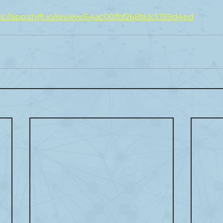
s://app.shift.io/review/64ac00fbf268fa3c1359d4ed