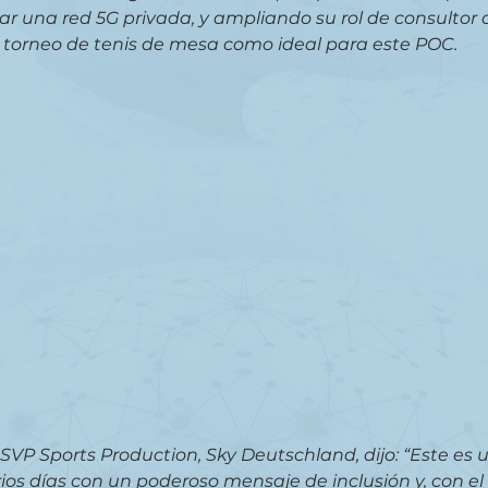
ear una red 5G privada, y ampliando su rol de consultor d
l torneo de tenis de mesa como ideal para este POC.
SVP Sports Production, Sky Deutschland, dijo: “Este es 
ios días con un poderoso mensaje de inclusión y, con el