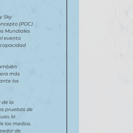
y Sky 
oncepto (POC) 
os Mundiales 
el evento 
scapacidad 
también 
nera más 
nte los 
 de la 
les pruebas de 
uso, la 
e los medios. 
eedor de 