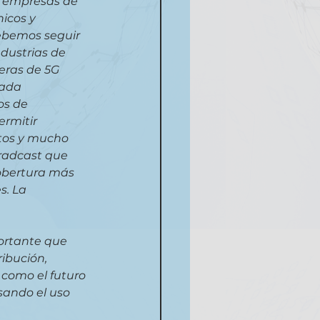
s empresas de 
icos y 
ebemos seguir 
dustrias de 
eras de 5G 
ada 
os de 
rmitir 
tos y mucho 
radcast que 
obertura más 
s. La 
portante que 
ribución, 
como el futuro 
ando el uso 