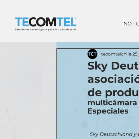
NOTIC
tecomtelchile
25 
Sky Deut
asociaci
de produ
multicámara 
Especiales
Sky Deutschland y L