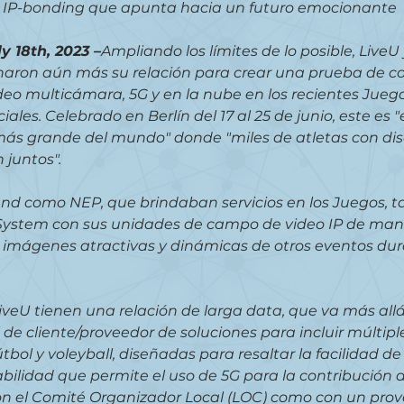
 IP-bonding que apunta hacia un futuro emocionante
y 18th, 2023 –
Ampliando los límites de lo posible, LiveU 
aron aún más su relación para crear una prueba de c
deo multicámara, 5G y en la nube en los recientes Jueg
les. Celebrado en Berlín del 17 al 25 de junio, este es "
 más grande del mundo" donde "miles de atletas con di
 juntos".
nd como NEP, que brindaban servicios en los Juegos, 
oSystem con sus unidades de campo de video IP de ma
 imágenes atractivas y dinámicas de otros eventos dura
veU tienen una relación de larga data, que va más allá
 de cliente/proveedor de soluciones para incluir múltip
tbol y voleyball, diseñadas para resaltar la facilidad de 
tabilidad que permite el uso de 5G para la contribución d
n el Comité Organizador Local (LOC) como con un prov