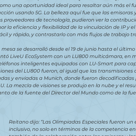
como una oportunidad ideal para resaltar aún más el fu
cción usando 5G. La belleza aquí fue que las emisoras 
s proveedores de tecnología, pudieron ver la contribuci
r la eficiencia y flexibilidad de la vinculación de IP y e
il y rápido, y contrastarlo con más flujos de trabajo tr
 mesa se desarrolló desde el 19 de junio hasta el último 
ntó LiveU EcoSystem con un LU800 multicámara, en m
eléfonos inteligentes equipados con LU-Smart para capt
iones del LU800 fueron, al igual que las transmisiones d
cadas y enviadas a Munich, donde fueron decodificadas 
U. La mezcla de visiones se produjo en la nube y el resul
anto de la fuente del Director del Mundo como de la fue
Reitano dijo: “Las Olimpiadas Especiales fueron un 
inclusivo, no solo en términos de la competencia en s