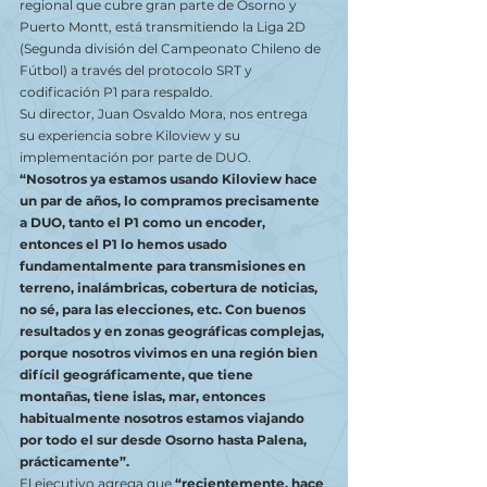
regional que cubre gran parte de Osorno y 
Puerto Montt, está transmitiendo la Liga 2D 
(Segunda división del Campeonato Chileno de 
Fútbol) a través del protocolo SRT y 
codificación P1 para respaldo.
Su director, Juan Osvaldo Mora, nos entrega 
su experiencia sobre Kiloview y su 
implementación por parte de DUO.
“Nosotros ya estamos usando Kiloview hace 
un par de años, lo compramos precisamente 
a DUO, tanto el P1 como un encoder, 
entonces el P1 lo hemos usado 
fundamentalmente para transmisiones en 
terreno, inalámbricas, cobertura de noticias, 
no sé, para las elecciones, etc. Con buenos 
resultados y en zonas geográficas complejas, 
porque nosotros vivimos en una región bien 
difícil geográficamente, que tiene 
montañas, tiene islas, mar, entonces 
habitualmente nosotros estamos viajando 
por todo el sur desde Osorno hasta Palena, 
prácticamente”.
El ejecutivo agrega que 
“recientemente, hace 