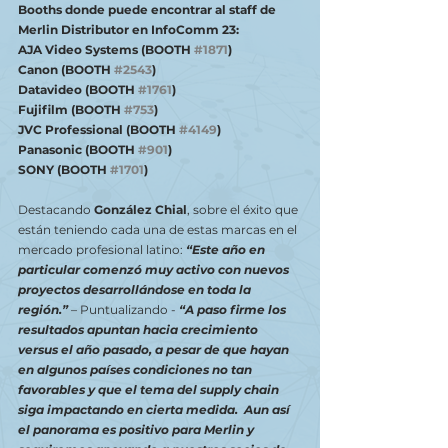
Booths donde puede encontrar al staff de 
Merlin Distributor en InfoComm 23:
AJA Video Systems (BOOTH 
#1871
)
Canon (BOOTH 
#2543
)
Datavideo (BOOTH 
#1761
)
Fujifilm (BOOTH 
#753
)
JVC Professional (BOOTH 
#4149
)
Panasonic (BOOTH 
#901
)
SONY (BOOTH 
#1701
)
Destacando
 González Chial
, sobre el éxito que 
están teniendo cada una de estas marcas en el 
mercado profesional latino: 
“Este año en 
particular comenzó muy activo con nuevos 
proyectos desarrollándose en toda la 
región.”
 – Puntualizando - 
“A paso firme los 
resultados apuntan hacia crecimiento 
versus el año pasado, a pesar de que hayan 
en algunos países condiciones no tan 
favorables y que el tema del supply chain 
siga impactando en cierta medida.  Aun así 
el panorama es positivo para Merlin y 