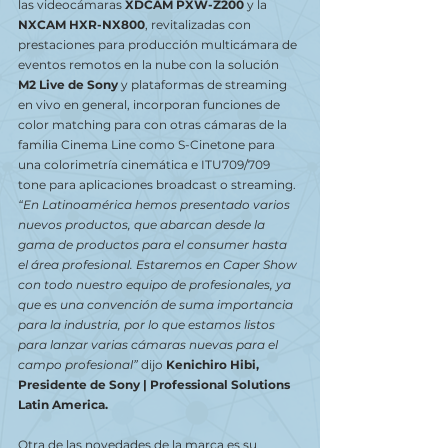
las videocámaras 
XDCAM PXW-Z200
 y la 
NXCAM HXR-NX800
, revitalizadas con 
prestaciones para producción multicámara de 
eventos remotos en la nube con la solución 
M2 Live de Sony
 y plataformas de streaming 
en vivo en general, incorporan funciones de 
color matching para con otras cámaras de la 
familia Cinema Line como S-Cinetone para 
una colorimetría cinemática e ITU709/709 
tone para aplicaciones broadcast o streaming.
“En Latinoamérica hemos presentado varios 
nuevos productos, que abarcan desde la 
gama de productos para el consumer hasta 
el área profesional. Estaremos en Caper Show 
con todo nuestro equipo de profesionales, ya 
que es una convención de suma importancia 
para la industria, por lo que estamos listos 
para lanzar varias cámaras nuevas para el 
campo profesional”
 dijo 
Kenichiro Hibi, 
Presidente de Sony | Professional Solutions 
Latin America.
Otra de las novedades de la marca es su 