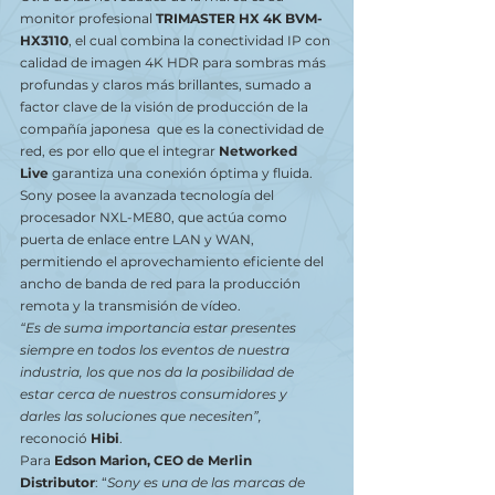
monitor profesional 
TRIMASTER HX 4K BVM-
HX3110
, el cual combina la conectividad IP con 
calidad de imagen 4K HDR para sombras más 
profundas y claros más brillantes, sumado a 
factor clave de la visión de producción de la 
compañía japonesa  que es la conectividad de 
red, es por ello que el integrar 
Networked 
Live
 garantiza una conexión óptima y fluida. 
Sony posee la avanzada tecnología del 
procesador NXL-ME80, que actúa como 
puerta de enlace entre LAN y WAN, 
permitiendo el aprovechamiento eficiente del 
ancho de banda de red para la producción 
remota y la transmisión de vídeo.
“Es de
suma importancia estar presentes 
siempre en todos los eventos de nuestra 
industria, los que nos da la posibilidad de 
estar cerca de nuestros consumidores y 
darles las soluciones que necesiten”, 
reconoció 
Hibi
.
Para 
Edson Marion, CEO de Merlin 
Distributor
: “
Sony es una de las marcas de 