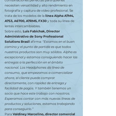
combinaciones perfectas para quienes 
necesiten versatilidad y alto rendimiento en 
fotografía y captura de video profesional. Se 
trata de los modelos de la 
línea Alpha A7M4, 
A7S3, A6700, A7RM5, FX30
 y toda su línea de 
lentes intercambiables.
Sobre esto, 
Luis Fabichak, Director 
Administrativo de Sony Professional 
Solutions Brasil
 afirma: 
“Estamos en el buen 
camino y el punto de partida es que todos 
nuestros productos son muy sólidos. Alpha es 
excepcional y estamos consiguiendo hacer las 
entregas a la perfección en el ámbito 
nacional. Los Headphones da línea de 
consumo, que empezamos a comercializar 
ahora, el cliente puede comprar 
directamente, con rapidez de entrega y 
facilidad de pagos. Y también tenemos un 
socio que hace este trabajo con nosotros. 
Esperamos contar con más nuevas líneas de 
productos y soluciones, estamos trabajando 
para conseguirlo.”
Para 
Valdiney Marcelino, director comercial 