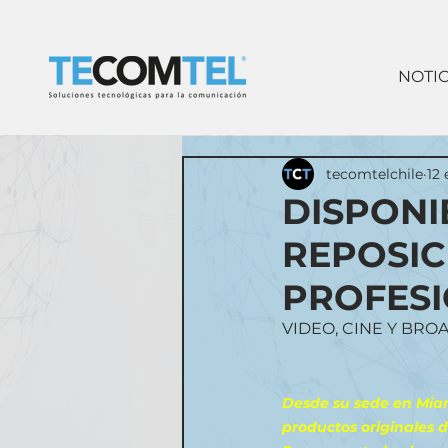
NOTIC
tecomtelchile
12
DISPONI
REPOSIC
PROFES
VIDEO, CINE Y BRO
Desde su sede en Miami
productos originales d