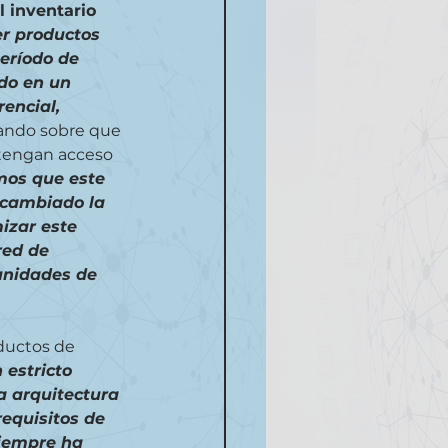
 inventario 
r productos 
eríodo de 
do en un 
encial, 
ando sobre que 
 tengan acceso 
os que este 
cambiado la 
mizar este 
red de 
unidades de 
ductos de 
 estricto 
a arquitectura 
equisitos de 
siempre ha 