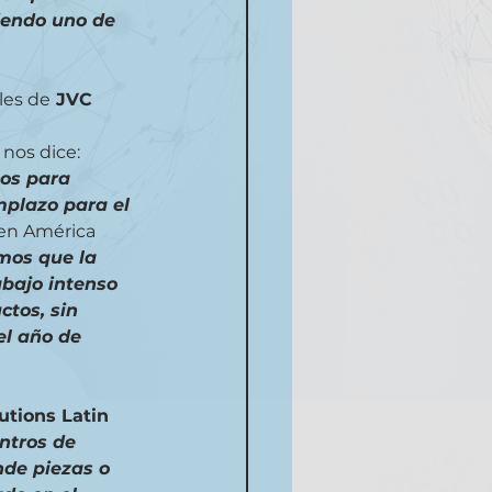
iendo uno de 
les de
 JVC 
 
 nos dice: 
os para 
mplazo para el 
en América 
mos que la 
abajo intenso 
tos, sin 
l año de 
utions Latin 
ntros de 
nde piezas o 