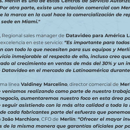
s. Merlín es uno de estos Centros de Servicio Autoriza
. Por otra parte, existe una relación comercial con Mer
e la marca en la cual hace la comercialización de re
 sede en Miami."
, Regional sales manager de
 Datavideo para América L
xcelencia en este servicio: 
“Es importante para todos
n con todo lo que necesiten para sus equipos y Merlí
icio inmejorable al respecto de ello, incluso creo que
vado al crecimiento en ventas de más del 30% y un i
 Datavideo en el mercado de Latinoamérica durante 
ma línea
 Valdiney Marcelino
, director comercial de
 Mer
ue veníamos realizando como parte de nuestro trabajo
negocio, aumentaremos nuestro foco en esta área par
seguir asistiendo con la más alta calidad a toda la 
s de cada fabricantes parte del esfuerzo que ponemos
 
João Marchiore
, CFO de
 Merlín
: 
“Ofrecer el mayor inv
s de la misma manera que garantías oficiales por pa