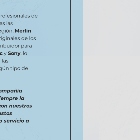
rofesionales de 
s las 
gión, 
Merlín 
iginales de los 
ribuidor para 
c
 y 
Sony
, lo 
las 
gún tipo de 
compañía 
iempre la 
con nuestros 
estos 
 servicio a 