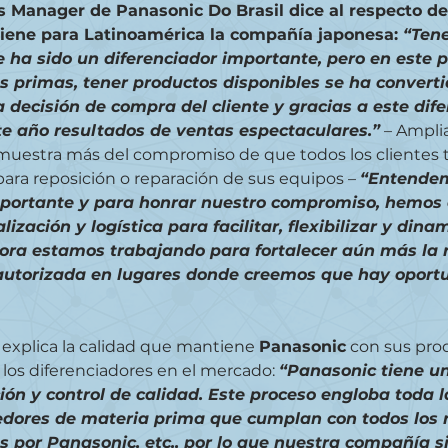
s Manager de Panasonic Do Brasil dice al respecto del
ene para Latinoamérica la compañía japonesa: 
“Tene
 ha sido un diferenciador importante, pero en este p
 primas, tener productos disponibles se ha converti
a decisión de compra del cliente y gracias a este difer
te año resultados de ventas espectaculares.”
 – Ampli
a muestra más del compromiso de que todos los clientes
para reposición o reparación de sus equipos – 
“Entendem
portante y para honrar nuestro compromiso, hemos 
lización y logística para facilitar, flexibilizar y dina
ora estamos trabajando para fortalecer aún más la 
 autorizada en lugares donde creemos que hay oport
 explica la calidad que mantiene 
Panasonic
 con sus pro
 los diferenciadores en el mercado: 
“Panasonic tiene un
ión y control de calidad. Este proceso engloba toda l
edores de materia prima que cumplan con todos los r
s por Panasonic, etc., por lo que nuestra compañía 