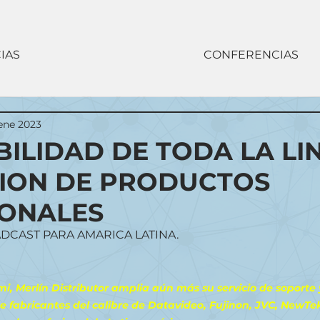
IAS
CONFERENCIAS
 ene 2023
BILIDAD DE TODA LA LI
ION DE PRODUCTOS
IONALES
ADCAST PARA AMARICA LATINA.
, Merlín Distributor amplia aún más su servicio de soporte 
e fabricantes del calibre de Datavideo, Fujinon, JVC, NewTe