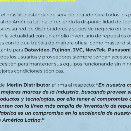
cado profesional de Latinoamérica 
 más alto estándar de servicio logrado para todos los p
nal de América Latina, ofreciendo la disponibilidad de toda
tes su red de distribuidores y socios de negocio en la re
n la actualidad con un amplio inventario de repuestos or
tes con lo que trabaja de manera oficial como master dist
tanto para 
Datavideo, Fujinon, JVC, NewTek, Panasoni
dos los usuarios y proveedores siempre tengan acceso a 
cesiten para mantener sus equipos funcionando sin nin
jores condiciones técnicas.
de
 Merlín Distributor 
afirma al respecto: 
“En nuestra 
 mejores marcas de la industria, buscando proveer s
oductos y tecnologías, por ello tener el compromiso 
enten con la línea más amplia de inventario de repu
fabrica es un compromiso en la excelencia de nuestro
e América Latina.”