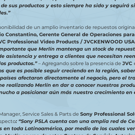
 de sus productos y esto siempre ha sido y seguirá s
les.”
sponibilidad de un amplio inventario de repuestos origina
gio Constantino, Gerente General de Operaciones para
JVC Professional Video Products / JVCKENWOOD USA
importante que Merlín mantenga un stock de repuest
 de asistencia y entrega a clientes que necesitan ree
os productos.”
 – Agregando sobre la presencia de 
JVC 
 que es posible seguir creciendo en la región, sabe
 países afectaron directamente el negocio, pero el tr
ne realizando Merlín en dar a conocer nuestros produc
mucho a posicionar aún más nuestro crecimiento en e
. Manager, Service Sales & Parts de 
Sony Professional Sol
especto
: “Sony PSLA cuenta con una amplia red de Ce
s en toda Latinoamérica, por medio de los cuales ve