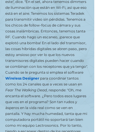
este", dice. "En el set, ahora tenemos dimmers 
de iluminación que están en Wi-Fi, así que eso 
está en el aire. Tenemos los sistemas Teradek 
para transmitir video sin pérdidas. Tenemos a 
los chicos de follow-focus de cámara y sus 
cosas inalámbricas. Entonces, tenemos tanta 
RF. Cuando hago un escaneo, ¡parece que 
explotó una bomba! En el lado del transmisor, 
las cosas híbridas digitales se abren paso, pero 
estoy ansioso por ver lo que los nuevos 
transmisores digitales pueden hacer cuando 
se combinan con los receptores que ya tengo".
Cuando se le pregunta si emplea el software 
Wireless Designer
 para coordinar tantos 
como los 24 canales que a veces se usan en 
Fear The Walking Dead
, responde: "Oh, me 
encanta el software. ¿Pero todos esos lugares 
que ves en el programa? Son tan rudos y 
ásperos en la vida real como se ven en 
pantalla. Y hay mucha humedad, tanta que mi 
computadora portátil no soportará tan bien 
como mi equipo Lectrosonics. Por lo tanto, 
tiendo a escanear dentro de los receptores 