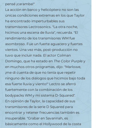
pensé ¡caramba!"
La acción en barco y helicóptero no son las 
únicas condiciones extremas en los que Taylor 
ha encontrado imperturbables sus 
transmisores Lectrosonics. "La otra noche, 
hicimos una escena de lluvia", recuerda. "El 
rendimiento de los transmisores WM fue 
asombroso. Fue un fuerte aguacero y fuertes 
vientos. Una vez más, post-producción no 
tuvo que incluir nada. El actor Colman 
Domingo, que ha estado en 
The Color Purple
 y 
en muchos otros programas, dijo: "Marlowe, 
¡me di cuenta de que no tenía que repetir 
ninguno de los diálogos que hicimos bajo toda 
esa fuerte lluvia y viento!" Lectro se aferró 
fuertemente con la combinación de los 
bodypacks WM y mi sistema D-Squared".
En opinión de Taylor, la capacidad de sus 
transmisores de la serie D Squared para 
encontrar y retener frecuencias también es 
insuperable. "Grabar en Savannah, es 
básicamente como el Hollywood de la costa 