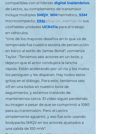
compatibles con el híbrido 
digital inalámbrico
de Lectro, su complemento de transmisor 
incluye múltiples 
SMQV
, 
WM
 hermético, 
SSM
microcompacto, 
HMa
plug-on, además de 
sus 
confiables unidades 
UCR411a
 para el trabajo 
en vehículos.
"Uno de los mayores desafíos en lo que va de 
temporada fue nuestra escena de persecución 
en barco al estilo de James Bond", comienza 
Taylor. "Teníamos seis actores en un bote, y 
dejaron que el actor condujera la lancha 
rápida. Están acelerando por un río y los malos 
los persiguen y les disparan. Hay todos estos 
gritos en el diálogo. Para esto, teníamos seis 
411 en una bolsa en nuestro bote de 
seguimiento, y estamos tratando de 
mantenernos cerca. El video siguió perdiendo 
su imagen a pesar de que se comprimió a 1080 
para su transmisión. Pero el Lectro 
simplemente aguantó, y eso fue solo usando 
bodypacks SMQV en los actores ajustados a 
una salida de 100 mW".