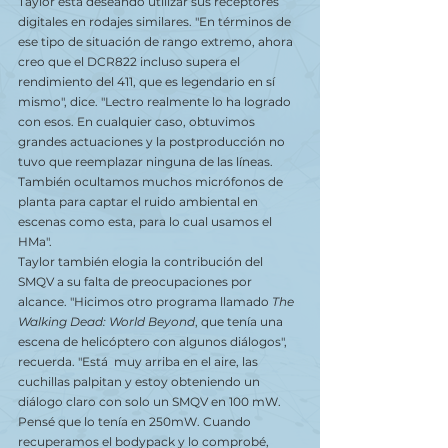
Taylor está deseando utilizar sus receptores 
digitales en rodajes similares. "En términos de 
ese tipo de situación de rango extremo, ahora 
creo que el DCR822 incluso supera el 
rendimiento del 411, que es legendario en sí 
mismo", dice. "Lectro realmente lo ha logrado 
con esos. En cualquier caso, obtuvimos 
grandes actuaciones y la postproducción no 
tuvo que reemplazar ninguna de las líneas. 
También ocultamos muchos micrófonos de 
planta para captar el ruido ambiental en 
escenas como esta, para lo cual usamos el 
HMa".
Taylor también elogia la contribución del 
SMQV a su falta de preocupaciones por 
alcance. "Hicimos otro programa llamado 
The 
Walking Dead: World Beyond
, que tenía una 
escena de helicóptero con algunos diálogos", 
recuerda. "Está  muy arriba en el aire, las 
cuchillas palpitan y estoy obteniendo un 
diálogo claro con solo un SMQV en 100 mW. 
Pensé que lo tenía en 250mW. Cuando 
recuperamos el bodypack y lo comprobé, 