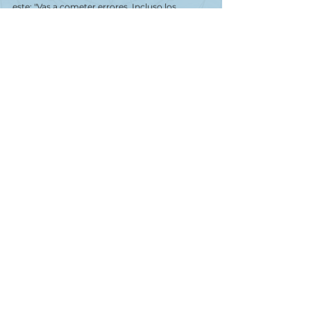
este: "Vas a cometer errores. Incluso los 
mejores mezcladores ganadores del Oscar 
olvidaron presionar el botón de grabación una 
o dos veces. La mitad de la batalla es aprender 
a escuchar, cómo sintonizar tus oídos con lo 
que es bueno y malo en tu entorno. 
Comenzarás a desarrollar un sentido de 
equilibrio tonal entre las voces de los actores. 
Ah, y usa un buen equipo. ¿Ir a un evento y 
que un productor me diga, delante de los 
actores, que el sonido es increíble, que no 
tienen que hacer ADR y que les estoy 
ahorrando tanto tiempo? Ese es un honor que 
le debo a Lectrosonics".
Ver todo
Entradas recientes