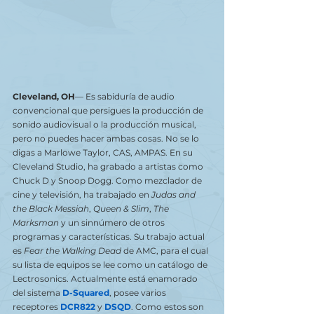
Cleveland, OH
— Es sabiduría de audio 
convencional que persigues la producción de 
sonido audiovisual o la producción musical, 
pero no puedes hacer ambas cosas. No se lo 
digas a Marlowe Taylor, CAS, AMPAS. En su 
Cleveland Studio, ha grabado a artistas como 
Chuck D y Snoop Dogg. Como mezclador de 
cine y televisión, ha trabajado en 
Judas and 
the Black Messiah
, 
Queen & Slim
, 
The 
Marksman
 y un sinnúmero de otros 
programas y características. Su trabajo actual 
es 
Fear the Walking Dead
 de AMC, para el cual 
su lista de equipos se lee como un catálogo de 
Lectrosonics. Actualmente está enamorado 
del sistema 
D-Squared
, posee varios  
receptores 
DCR822
 y 
DSQD
. Como estos son 