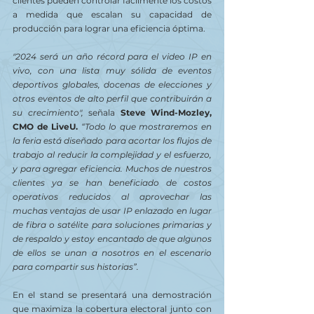
clientes pueden controlar fácilmente los costos 
a medida que escalan su capacidad de 
producción para lograr una eficiencia óptima.
"2024 será un año récord para el video IP en 
vivo, con una lista muy sólida de eventos 
deportivos globales, docenas de elecciones y 
otros eventos de alto perfil que contribuirán a 
su crecimiento",
 señala 
Steve Wind-Mozley, 
CMO de LiveU.
“Todo lo que mostraremos en 
la feria está diseñado para acortar los flujos de 
trabajo al reducir la complejidad y el esfuerzo, 
y para agregar eficiencia. Muchos de nuestros 
clientes ya se han beneficiado de costos 
operativos reducidos al aprovechar las 
muchas ventajas de usar IP enlazado en lugar 
de fibra o satélite para soluciones primarias y 
de respaldo y estoy encantado de que algunos 
de ellos se unan a nosotros en el escenario 
para compartir sus historias”.
En el stand se presentará una demostración 
que maximiza la cobertura electoral junto con 