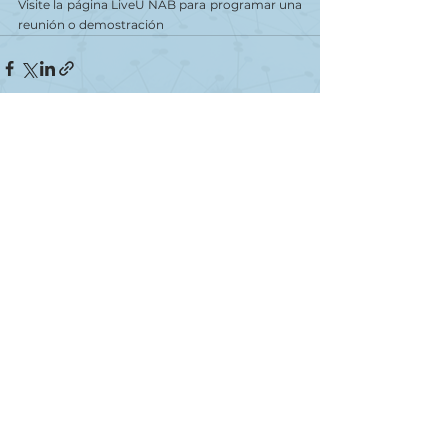
Visite la página LiveU NAB para programar una 
reunión o demostración
Ver todo
Entradas recientes