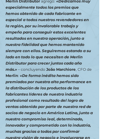
Merlin Distributor
 agregó: 
«Dedicamos muy 
especialmente todos los premios que 
hemos obtenido de cada fabricante en 
especial a todos nuestros revendedores en 
la región, por su invalorable trabajo y 
empeño para conseguir estos excelentes 
resultados en nuestra operación, junto a 
nuestra fidelidad que hemos mantenido 
siempre con ellos. Seguiremos estando a su 
lado en todo lo que necesiten de Merlin 
Distributor para crecer juntos cada año 
más.»
 – concluyendo 
João Marchiore
, CFO de
Merlin
: 
«De forma inédita hemos sido 
premiados por nuestra alta performance en 
la distribución de los productos de los 
fabricantes líderes de nuestra industria 
profesional como resultado del logro de 
ventas obtenido por parte de nuestra red de 
socios de negocio en América Latina, junto a 
nuestro compromiso leal, determinado, 
innovador y comprometido con la industria, 
muchas gracias a todos por confirmar 
nuestra visión de negocio e involucrarse en 