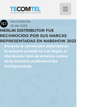
tecomtelchile
30 abr 2023
MERLIN DISTRIBUTOR FUE
RECONOCIDO POR SUS MARCAS
REPRESENTADAS EN NABSHOW 2023
Durante la convención desarrollada 
la semana pasada en Las Vegas, el 
distribuidor líder de América Latina 
de la industria profesional fue 
múltipremiada.