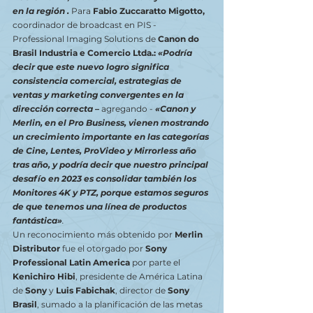
en la región . 
Para 
Fabio Zuccaratto Migotto, 
coordinador de broadcast en PIS - 
Professional Imaging Solutions de 
Canon do 
Brasil Industria e Comercio Ltda.: 
«Podría 
decir que este nuevo logro significa 
consistencia comercial, estrategias de 
ventas y marketing convergentes en la 
dirección correcta 
– 
agregando - 
«Canon y 
Merlin, en el Pro Business, vienen mostrando 
un crecimiento importante en las categorías 
de Cine, Lentes, ProVideo y Mirrorless año 
tras año, y podría decir que nuestro principal 
desafío en 2023 es consolidar también los 
Monitores 4K y PTZ, porque estamos seguros 
de que tenemos una línea de productos 
fantástica»
.
Un reconocimiento más obtenido por 
Merlin 
Distributor
 fue el otorgado por 
Sony 
Professional Latin America
 por parte el 
Kenichiro Hibi
, presidente de América Latina 
de 
Sony
 y 
Luis Fabichak
, director de
 Sony 
Brasil
, sumado a la planificación de las metas 