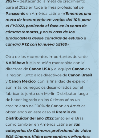
2021»
 – destacando la meta de crecimiento 
para el 2023 en toda la línea profesional de 
Panasonic
 en América Latina -
«Tenemos una 
meta de incremento en ventas del 10% para 
el FY2022, poniendo el foco en la venta de 
cámara remotas, y en el caso de los 
Broadcasters desde cámaras de estudio a 
cámara PTZ con la nueva UE160»
Otro de los momentos importantes durante 
NABShow
 fue la reunión mantenida con la 
directora de 
Canon USA
 y el equipo 
Canon
 en 
la región, junto a los directivos de 
Canon Brasil
y 
Canon México
, con la finalidad de expandir 
aún más los negocios desarrollados por el 
fabricante junto con Merlín Distributor luego 
de haber logrado en los últimos años un 
crecimiento del 100% de Canon en América, 
obteniendo en este caso el 
Premio de 
Distribuidor del año 2022
 tanto en el Brasil 
como también en América Latina en 
las 
categorías de Cámaras profesional de video 
EOS Cinema, Video camcorders y Mirrorless 