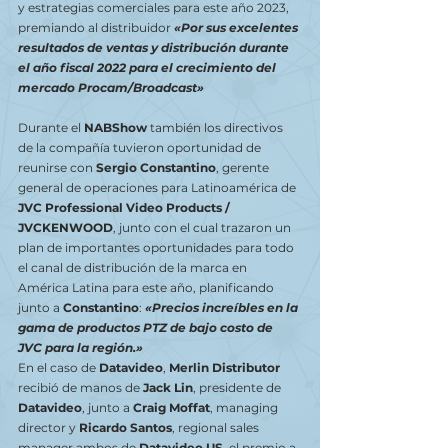
y estrategias comerciales para este año 2023, 
premiando al distribuidor 
«Por sus excelentes 
resultados de ventas y distribución durante 
el año fiscal 2022 para el crecimiento del 
mercado Procam/Broadcast»
Durante el 
NABShow
 también los directivos 
de la compañía tuvieron oportunidad de 
reunirse con 
Sergio Constantino
, gerente 
general de operaciones para Latinoamérica de 
JVC Professional Video Products / 
JVCKENWOOD
, junto con el cual trazaron un 
plan de importantes oportunidades para todo 
el canal de distribución de la marca en 
América Latina para este año, planificando 
junto a 
Constantino
: 
«Precios increíbles en la 
gama de productos PTZ de bajo costo de 
JVC para la región.»
En el caso de 
Datavideo
, 
Merlin Distributor
recibió de manos de 
Jack Lin
, presidente de 
Datavideo
,
junto a 
Craig Moffat
, managing 
director y 
Ricardo Santos
, regional sales 
manager ambos de 
Datavideo US
, el premio a 