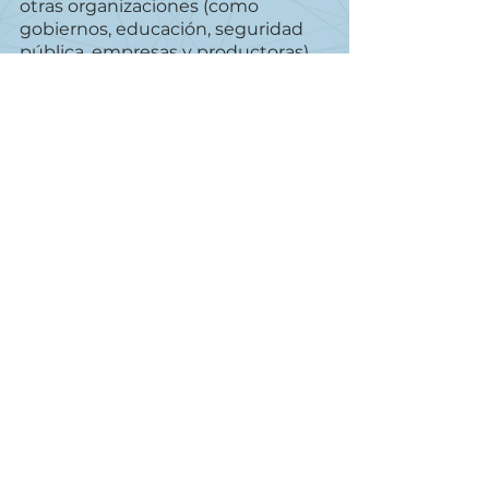
otras organizaciones (como 
gobiernos, educación, seguridad 
pública, empresas y productoras), 
que retransmiten vídeo en directo 
por televisión, móvil, Internet y 
redes sociales. LiveU ha sido 
galardonada en varias ocasiones, 
entre ellas con los premios Frost & 
Sullivan y Technology & 
Engineering Emmy®. Para más 
información, visite www.liveu.tv, o 
síganos en Twitter, Facebook, 
YouTube, LinkedIn o Instagram. 
Acerca de LRT
Desarrollado por LiveU, LRT™ 
(LiveU Reliable Transport) es el 
poder detrás de todas las 
soluciones LiveU, ofreciendo una 
fiabilidad sólida como una roca a 
través de redes celulares y otras 
redes IP. El protocolo LRT™ es 
compatible con la transmisión de 