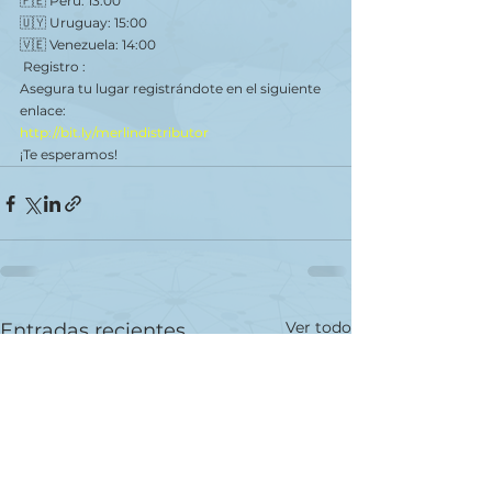
🇵🇪 Perú: 13:00
🇺🇾 Uruguay: 15:00
🇻🇪 Venezuela: 14:00
 Registro :
Asegura tu lugar registrándote en el siguiente 
enlace:
http://bit.ly/merlindistributor
¡Te esperamos!
Ver todo
Entradas recientes