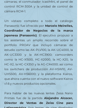
cámaras; el conmutador IcastMini, el panel de 
control RCM-300A y la unidad de control de 
cámara RCM-1.
Un vistazo completo a todo el catálogo 
Panasonic fue ofrecido por 
Marcelo Meirelles, 
Coordinador de Negocios de la marca 
japonesa (Panasonic)
. El ejecutivo propuso a 
los asistentes un amplio recorrido sobre el 
portfolio PROAV que incluyó cámaras de 
estudio como las AK-PLV100, la AK-UC4000, la 
AK-UC3300 y la AK-HC3900; camcorders 
como la HC-X1500, HC-X2000, la HC-X20, la 
HC-X2, la HC-CX350 y la AG-CX4000; así como 
los switchers de producción AV-HSW10, AV-
UHS500, AV-HS6000; y la plataforma Kairos, 
que ahora cuenta con el nuevo software Kairos 
v1.6 y nuevos productos opcionales.
Para hablar de las nuevas lentes Zeiss Nano 
Primes fue de la partida 
Alejandro Alcocer, 
Director de Ventas de Zeiss Cine para 
Latinoamérica.
 Son lentes de cine diseñados 