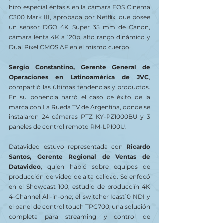
hizo especial énfasis en la cámara EOS Cinema 
C300 Mark III, aprobada por Netflix, que posee 
un sensor DGO 4K Super 35 mm de Canon, 
cámara lenta 4K a 120p, alto rango dinámico y 
Dual Pixel CMOS AF en el mismo cuerpo. 
Sergio Constantino, Gerente General de 
Operaciones en Latinoamérica de JVC
, 
compartió las últimas tendencias y productos. 
En su ponencia narró el caso de éxito de la 
marca con La Rueda TV de Argentina, donde se 
instalaron 24 cámaras PTZ KY-PZ1000BU y 3 
paneles de control remoto RM-LP100U.
Datavideo estuvo representada con 
Ricardo 
Santos, Gerente Regional de Ventas de 
Datavideo
, quien habló sobre equipos de 
producción de video de alta calidad. Se enfocó 
en el Showcast 100, estudio de producciín 4K 
4-Channel All-in-one; el switcher Icast10 NDI y 
el panel de control touch TPC700, una solución 
completa para streaming y control de 