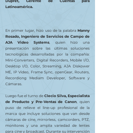
Dupret, Gerente de Cuentas para 
Latinoamérica.
En primer lugar, hizo uso de la palabra 
Manny 
Rosado, Ingeniero de Servicios de Campo de 
AJA Video Systems
, quien hizo una 
presentación sobre las últimas soluciones 
tecnológicas desarrolladas por la compañía: 
Mini-Converters, Digital Recorders, Mobile I/O, 
Desktop I/O, Color, Streaming, AJA Diskower 
ME, IP Video, Frame Sync, openGear, Routers, 
Recordiong Mediam Developer, Software y 
Cámaras.
Luego fue el turno de 
Clecio Silva, Especialista 
de Producto y Pre-Ventas de Canon
, quien 
puso de relieve el line-up profesional de la 
marca que incluye soluciones que van desde 
cámaras de cine, mirrorless, camcorders, PTZ, 
monitores y una amplia variedad de lentes 
para cine y broadcast. Durante su intervención 