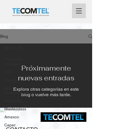
Blog
ARCHI
Todas las
entradas
Próximamente
N/A
nuevas entradas
Charlas
Azar
Explora otras categorías en este
Producciones
blog o vuelve más tarde.
Intervideo
Masterclass
Amexco
Caper