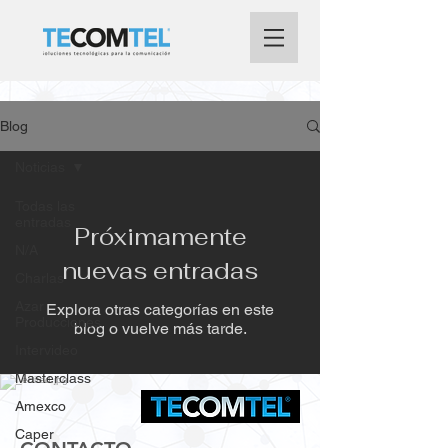
Blog
Noticias
Todas las
entradas
Próximamente
N/A
nuevas entradas
Charlas
Azar
Explora otras categorías en este
Producciones
blog o vuelve más tarde.
Intervideo
Masterclass
Amexco
Caper