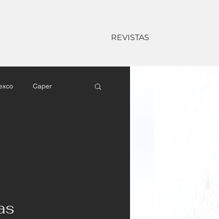
REVISTAS
exco
Caper
l
Sony Latin America
Matrix
Kramer
as