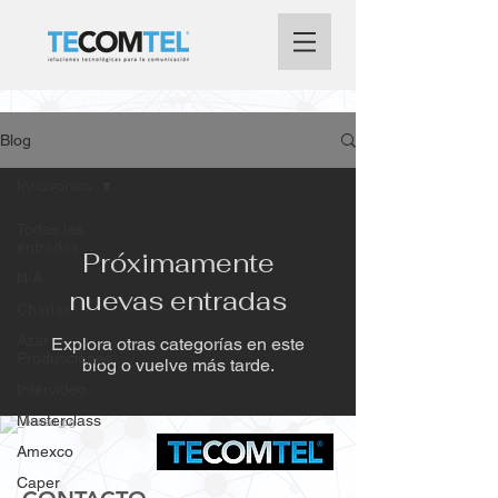
Blog
Innovonics
Todas las
entradas
Próximamente
N/A
nuevas entradas
Charlas
Azar
Explora otras categorías en este
Producciones
blog o vuelve más tarde.
Intervideo
Masterclass
Amexco
Caper