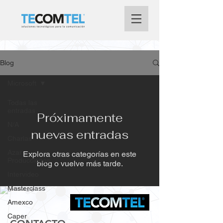
Blog
Microsoft
Todas las
entradas
Próximamente
N/A
nuevas entradas
Charlas
Azar
Explora otras categorías en este
Producciones
blog o vuelve más tarde.
Intervideo
Masterclass
Amexco
Caper