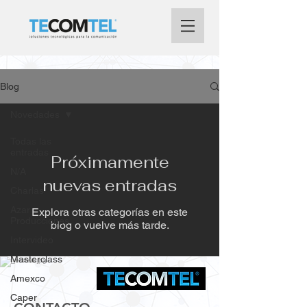
Blog
Novedades
Todas las
entradas
Próximamente
N/A
nuevas entradas
Charlas
Azar
Explora otras categorías en este
Producciones
blog o vuelve más tarde.
Intervideo
Masterclass
Amexco
Caper