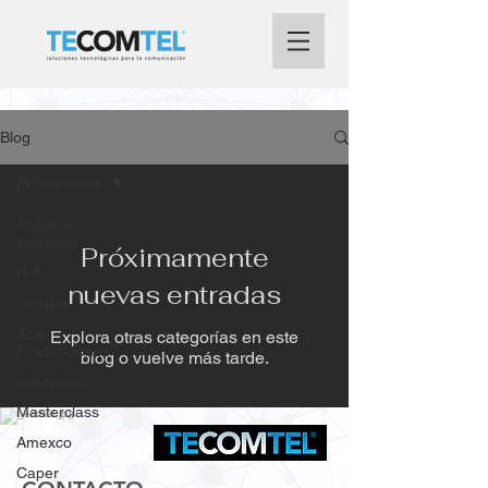
Blog
Perutvradios
Todas las
entradas
Próximamente
N/A
nuevas entradas
Charlas
Azar
Explora otras categorías en este
Producciones
blog o vuelve más tarde.
Intervideo
Masterclass
Amexco
Caper