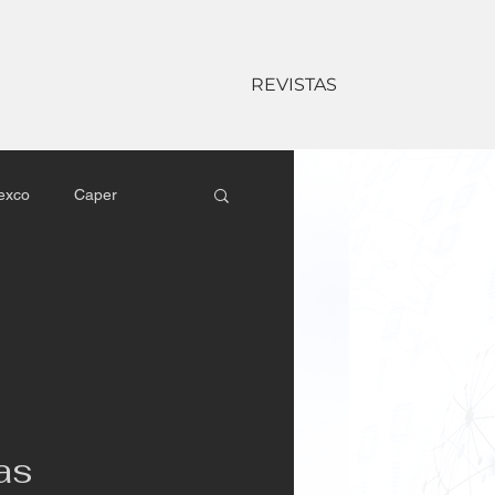
REVISTAS
exco
Caper
l
Sony Latin America
Matrix
Kramer
as