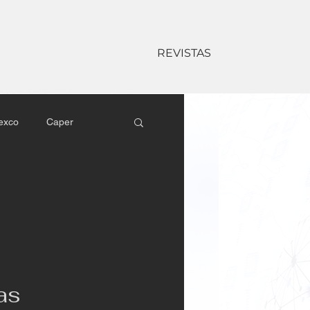
REVISTAS
exco
Caper
l
Sony Latin America
Matrix
Kramer
as