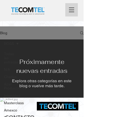
Blog
ROSS
Todas
las
Próximamente
entradas
nuevas entradas
N/A
Charlas
Explora otras categorías en este
Azar
blog o vuelve más tarde.
Producciones
Intervideo
Masterclass
Amexco