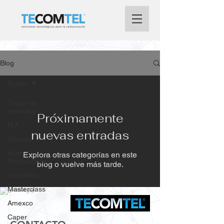
Blog
Subtel
Todas las
entradas
Próximamente
N/A
nuevas entradas
Charlas
Azar
Explora otras categorías en este
Producciones
blog o vuelve más tarde.
Intervideo
Masterclass
Amexco
Caper