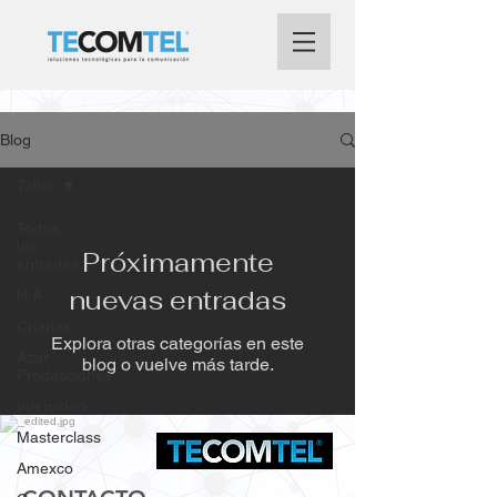
Blog
Taller
Todas
las
Próximamente
entradas
nuevas entradas
N/A
Charlas
Explora otras categorías en este
Azar
blog o vuelve más tarde.
Producciones
Intervideo
Masterclass
Amexco