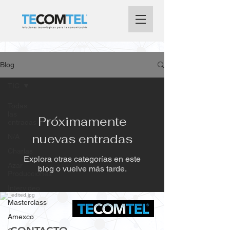
Blog
TIC
Todas
las
Próximamente
entradas
nuevas entradas
N/A
Charlas
Explora otras categorías en este
Azar
blog o vuelve más tarde.
Producciones
Intervideo
Masterclass
Amexco