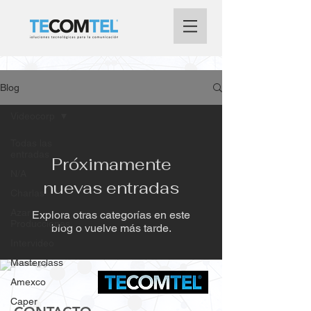
Blog
Videocorp
Todas las
entradas
Próximamente
N/A
nuevas entradas
Charlas
Azar
Explora otras categorías en este
Producciones
blog o vuelve más tarde.
Intervideo
Masterclass
Amexco
Caper