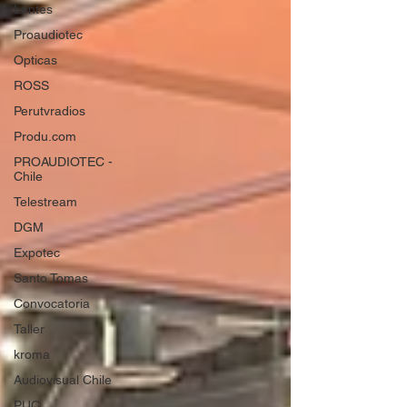
Lentes
Proaudiotec
Opticas
ROSS
Perutvradios
Produ.com
PROAUDIOTEC -
Chile
Telestream
DGM
Expotec
Santo Tomas
Convocatoria
Taller
kroma
Audiovisual Chile
PUC