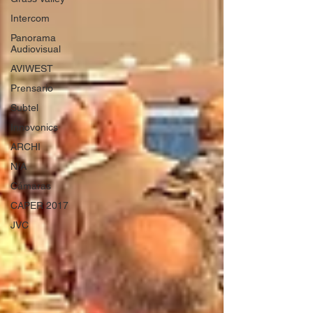
Intercom
Panorama
Audiovisual
AVIWEST
Prensario
Subtel
Innovonics
ARCHI
N/A
Cámaras
CAPER 2017
JVC