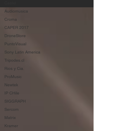
Castel
Audiomusica
Croma
CAPER 2017
DroneStore
PuntoVisual
Sony Latin America
Tripodes.cl
Rios y Cia.
ProMusic
Newtek
IP CHile
SIGGRAPH
Sercom
Matrix
Kramer