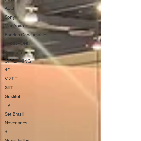
AEQ
Sony
Manfrotto
Fondos Concursables
PRODRONE
Apertura
STREAMING
4G
VIZRT
SET
Gestitel
TV
Set Brasil
Novedades
df
Grass Valley