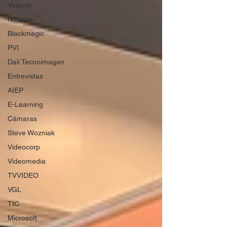
Velocity
Noticias
Blackmagic
PVI
Dali Tecnoimagen
Entrevistas
AIEP
E-Learning
Cámaras
Steve Wozniak
Videocorp
Videomedia
TVVIDEO
VGL
TIC
Microsoft