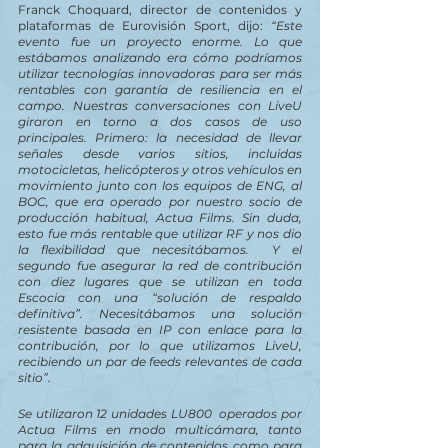
Franck Choquard, director de contenidos y 
plataformas de Eurovisión Sport, dijo: 
“Este 
evento fue un proyecto enorme. Lo que 
estábamos analizando era cómo podríamos 
utilizar tecnologías innovadoras para ser más 
rentables con garantía de resiliencia en el 
campo. Nuestras conversaciones con LiveU 
giraron en torno a dos casos de uso 
principales. Primero: la necesidad de llevar 
señales desde varios sitios, incluidas 
motocicletas, helicópteros y otros vehículos en 
movimiento junto con los equipos de ENG, al 
BOC, que era operado por nuestro socio de 
producción habitual, Actua Films. Sin duda, 
esto fue más rentable que utilizar RF y nos dio 
la flexibilidad que necesitábamos.  Y el 
segundo fue asegurar la red de contribución 
con diez lugares que se utilizan en toda 
Escocia con una “solución de respaldo 
definitiva”. Necesitábamos una solución 
resistente basada en IP con enlace para la 
contribución, por lo que utilizamos LiveU, 
recibiendo un par de feeds relevantes de cada 
sitio”.
Se utilizaron 12 unidades LU800  operados por 
Actua Films en modo multicámara, tanto 
para la adquisición de contenidos como para 