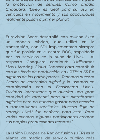
la protección de señales. Como añadió 
Choquard, "LiveU es ideal para su uso en 
vehículos en movimiento y sus capacidades 
realmente pasan a primer plano".
Eurovision Sport desarrolló con mucho éxito 
un modelo híbrido, que utilizó en la 
transmisión, con SDI implementado siempre 
que fue posible en el centro BOC, respaldado 
por los servicios en la nube de LiveU.  Al 
respecto Choquard continuó: 
“Utilizamos 
LiveU Matrix y Cloud Connect para contribuir 
con los feeds de producción en LRT™ o SRT a 
algunos de los participantes. Tenemos nuestro 
Centro de contenido digital y lo usamos en 
combinación con el Ecosistema LiveU. 
Tuvimos interesados ​​que querían una gran 
cantidad de material para sus plataformas 
digitales pero no querían gastar para acceder 
a transmisiones satelitales. Nuestro flujo de 
trabajo LiveU fue perfecto para esto. Para 
varios eventos, algunos participantes crearon 
sus propias producciones remotas”.
La Unión Europea de Radiodifusión (UER) es la 
alianza de medios de servicio público más 