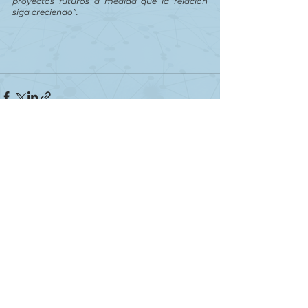
proyectos futuros a medida que la relación 
siga creciendo”.
Ver todo
Entradas recientes