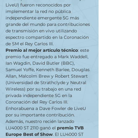
LiveU) fueron reconocidos por 
implementar la red no pública 
independiente emergente 5G más 
grande del mundo para contribuciones 
de transmisión en vivo utilizando 
espectro compartido en la Coronación 
de SM el Rey Carlos III. 
Premio al mejor artículo técnico
: este 
premio fue entregado a Mark Waddell, 
Ian Wagdin, David Butler (BBC), 
Samuel Yoffe, Kenneth Barlee, Douglas 
Allan, Malcolm Brew y Robert Stewart 
(Universidad de Strathclyde y Neutral 
Wireless) por su trabajo en una red 
privada independiente 5G en la 
Coronación del Rey Carlos III. 
Enhorabuena a Dave Fowler de LiveU 
por su importante contribución. 
Además, nuestro recién lanzado 
LU4000 ST 2110 ganó el 
premio TVB 
Europe Best of Show
. El LU4000 ST 