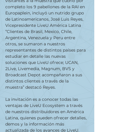
visitantes a la muestra que cubrió por 
completo los 9 pabellones de la RAI en 
Europaplein, incluyó un nutrido grupo 
de Latinoamericanos, José Luis Reyes, 
Vicepresidente LiveU América Latina 
“Clientes de Brasil, Mexico, Chile, 
Argentina, Venezuela y Peru entre 
otros, se sumaron a nuestros 
representantes de distintos países para 
estudiar en detalle las nuevas 
soluciones que LiveU ofrece; UCAN, 
2Live, Livemedia, Magnum, BVS y 
Broadcast Depot acompañaron a sus 
distintos clientes a través de la 
muestra” destacó Reyes.
La invitación es a conocer todas las 
ventajas de LiveU Ecosystem a través 
de nuestros distribuidores en América 
Latina, quienes pueden ofrecer detalles, 
demos y la información más 
actualizada de los avances de LiveU.