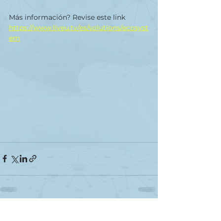
Más información? Revise este link 
https://www.liveu.tv/es/solutions/ecosyst
em
Ver todo
Entradas recientes