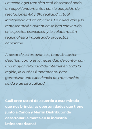
La tecnología también está desempeñando 
un papel fundamental, con la adopción de 
resoluciones 4K y 8K, realidad virtual, 
inteligencia artificial y más. La diversidad y la 
representación auténtica se han convertido 
en aspectos esenciales, y la colaboración 
regional está impulsando proyectos 
conjuntos.
A pesar de estos avances, todavía existen 
desafíos, como es la necesidad de contar con 
una mayor velocidad de internet en toda la 
región, lo cual es fundamental para 
garantizar una experiencia de transmisión 
fluida y de alta calidad.
Cuál cree usted de acuerdo a esta mirada 
que nos brinda, las oportunidades que tiene 
junto a Canon y Merlin Distributor de 
desarrollar la marca en la industria 
latinoamericana?