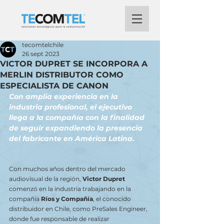
tecomtelchile
26 sept 2023
VICTOR DUPRET SE INCORPORA A
MERLIN DISTRIBUTOR COMO
ESPECIALISTA DE CANON
Con amplia experiencia en la 
industria profesional, el ejecutivo 
llega a la compañía con la finalidad 
de seguir expandiendo la presencia 
del fabricante en América Latina.
Con muchos años dentro del mercado 
audiovisual de la región, 
Victor Dupret
comenzó en la industria trabajando en la 
compañía 
Ríos y Compañía
, el conocido 
distribuidor en Chile, como PreSales Engineer, 
donde fue responsable de realizar 