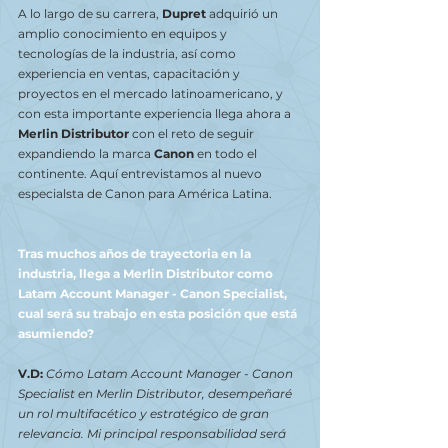
A lo largo de su carrera, 
Dupret 
adquirió un 
amplio conocimiento en equipos y 
tecnologías de la industria, así como 
experiencia en ventas, capacitación y 
proyectos en el mercado latinoamericano, y 
con esta importante experiencia llega ahora a 
Merlin Distributor
 con el reto de seguir 
expandiendo la marca 
Canon
 en todo el 
continente. Aquí entrevistamos al nuevo 
especialsta de Canon para América Latina. 
Tras muchos años de trayectoria en la 
industria, llega a Merlin Distributor como 
Latam Account Manager - Canon Specialist, 
cual será su trabajo en esta posición que está 
asumiendo?
V.D:
Cómo Latam Account Manager - Canon 
Specialist en Merlin Distributor, desempeñaré 
un rol multifacético y estratégico de gran 
relevancia. Mi principal responsabilidad será 