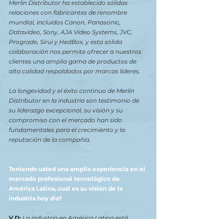
Merlin Distributor ha establecido sólidas 
relaciones con fabricantes de renombre 
mundial, incluidos Canon, Panasonic, 
Datavideo, Sony, AJA Video Systems, JVC, 
Prograde, Sirui y HedBox, y esta sólida 
colaboración nos permite ofrecer a nuestros 
clientes una amplia gama de productos de 
alta calidad respaldados por marcas líderes.
La longevidad y el éxito continuo de Merlin 
Distributor en la industria son testimonio de 
su liderazgo excepcional, su visión y su 
compromiso con el mercado han sido 
fundamentales para el crecimiento y la 
reputación de la compañía.
Teniendo usted una amplia experiencia en el 
mercado profesional tecnológico de 
América Latina, cuál es su visión de la 
industria hoy día?
V.D: 
La industria en América Latina está 