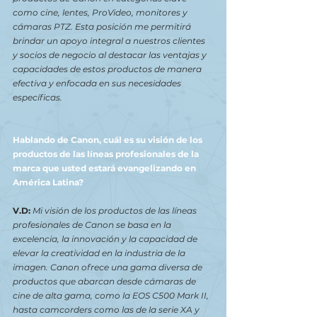
como cine, lentes, ProVideo, monitores y 
cámaras PTZ. Esta posición me permitirá 
brindar un apoyo integral a nuestros clientes 
y socios de negocio al destacar las ventajas y 
capacidades de estos productos de manera 
efectiva y enfocada en sus necesidades 
específicas.
Hablando de Canon, cuál es su visión de los 
productos de las líneas profesionales de la 
marca que usted estará evangelizando en 
América Latina? 
V.D: 
Mi visión de los productos de las líneas 
profesionales de Canon se basa en la 
excelencia, la innovación y la capacidad de 
elevar la creatividad en la industria de la 
imagen. Canon ofrece una gama diversa de 
productos que abarcan desde cámaras de 
cine de alta gama, como la EOS C500 Mark II, 
hasta camcorders como las de la serie XA y 