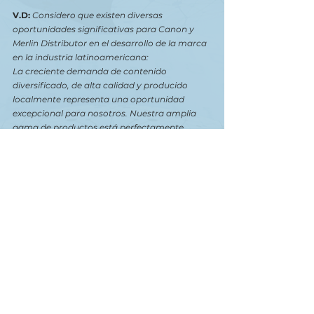
V.D: 
Considero que existen diversas 
oportunidades significativas para Canon y 
Merlin Distributor en el desarrollo de la marca 
en la industria latinoamericana:
La creciente demanda de contenido 
diversificado, de alta calidad y producido 
localmente representa una oportunidad 
excepcional para nosotros. Nuestra amplia 
gama de productos está perfectamente 
posicionada para satisfacer estas 
necesidades y permitir que nuestros 
talentosos creadores de contenido 
latinoamericanos expresen su visión de 
manera única, compitiendo a nivel global. 
Estamos comprometidos en brindarles las 
herramientas necesarias para que puedan 
destacarse y dejar su huella en la industria.
Para lograrlo, planeamos expandir nuestra 
red de distribución en toda América Latina, 
estableciendo asociaciones estratégicas con 
minoristas y socios que compartan nuestra 
visión. Esto facilitaría el acceso a los 